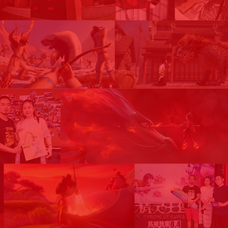
《姜子牙》